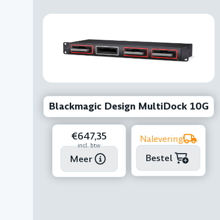
Blackmagic Design MultiDock 10G
€647,35
Nalevering
incl. btw
Bestel
Meer