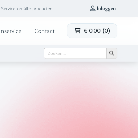
Service op álle producten!
Inloggen
€
0,00
(
0
)
enservice
Contact
Zoekknop
Zoek
naar: