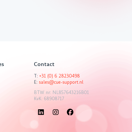
es
Contact
T:
+31 (0) 6 28230498
E:
sales@cue-support.nl
BTW nr: NL857643216B01
KvK: 68908717