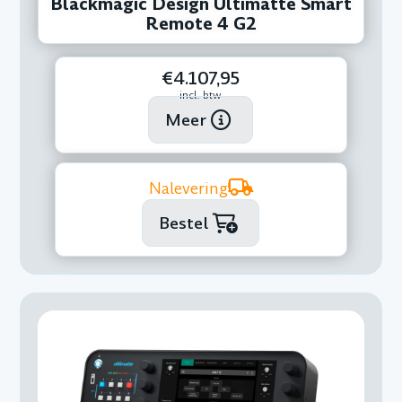
Blackmagic Design Ultimatte Smart
Remote 4 G2
€4.107,95
incl. btw
Meer
Nalevering
Bestel