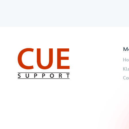
M
Ho
Kl
Co