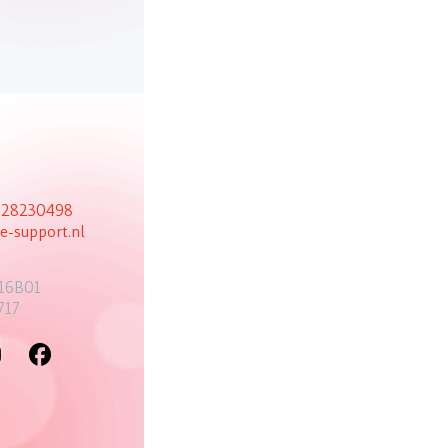
6 28230498
e-support.nl
16B01
717