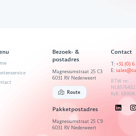
enu
Bezoek- &
Contact
postadres
me
T:
+31 (0) 
E:
sales@cu
Magnesiumstraat 25 C3
antenservice
6031 RV Nederweert
BTW nr:
ntact
NL8576432
Route
KvK: 68908
Pakketpostadres
Magnesiumstraat 25 C9
6031 RV Nederweert