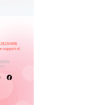
6 28230498
e-support.nl
16B01
717