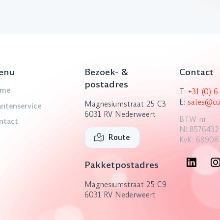
enu
Bezoek- &
Contact
postadres
me
T:
+31 (0) 
E:
sales@cu
Magnesiumstraat 25 C3
antenservice
6031 RV Nederweert
BTW nr:
ntact
NL8576432
Route
KvK: 68908
Pakketpostadres
Magnesiumstraat 25 C9
6031 RV Nederweert