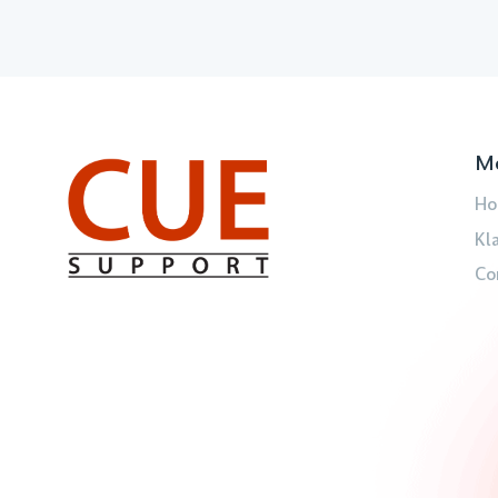
M
Ho
Kl
Co