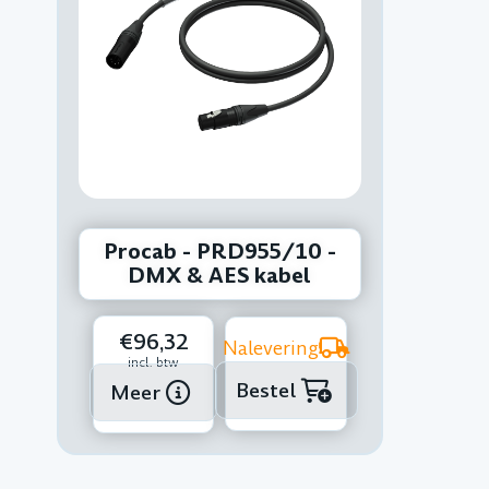
Procab - PRD955/10 -
DMX & AES kabel
€96,32
Nalevering
incl. btw
Bestel
Meer