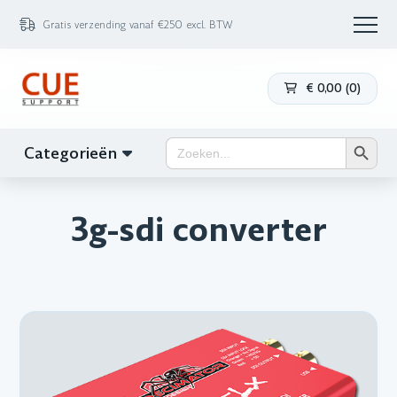
Gratis verzending vanaf €250 excl. BTW
€
0,00
(
0
)
Zoekk
Zoek
Categorieën
naar:
3g-sdi converter