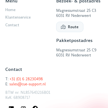
Menu
Bezoek- & postadres
Home
Magnesiumstraat 25 C3
6031 RV Nederweert
Klantenservice
Contact
Route
Pakketpostadres
Magnesiumstraat 25 C9
6031 RV Nederweert
Contact
T:
+31 (0) 6 28230498
E:
sales@cue-support.nl
BTW nr: NL857643216B01
KvK: 68908717