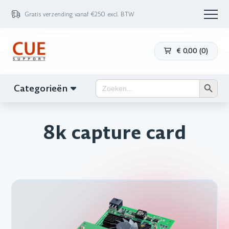
Gratis verzending vanaf €250 excl. BTW
€
0,00
(
0
)
Zoekk
Zoek
Categorieën
naar:
8k capture card