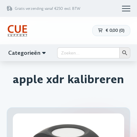
Gratis verzending vanaf €250 excl. BTW
€
0,00
(
0
)
Zoekk
Zoek
Categorieën
naar:
apple xdr kalibreren