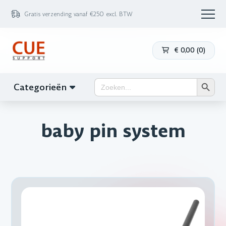
Gratis verzending vanaf €250 excl. BTW
€
0,00
(
0
)
Zoekk
Zoek
Categorieën
naar:
baby pin system