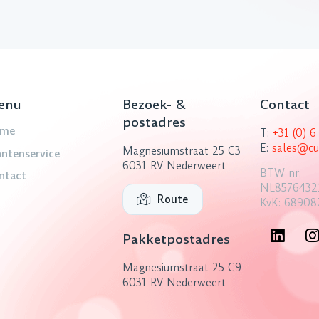
enu
Bezoek- &
Contact
postadres
me
T:
+31 (0) 
E:
sales@cu
Magnesiumstraat 25 C3
antenservice
6031 RV Nederweert
BTW nr:
ntact
NL8576432
Route
KvK: 68908
Pakketpostadres
Magnesiumstraat 25 C9
6031 RV Nederweert