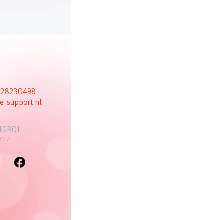
6 28230498
e-support.nl
16B01
717