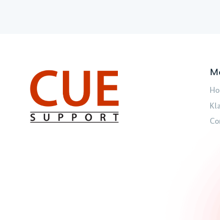
M
Ho
Kl
Co