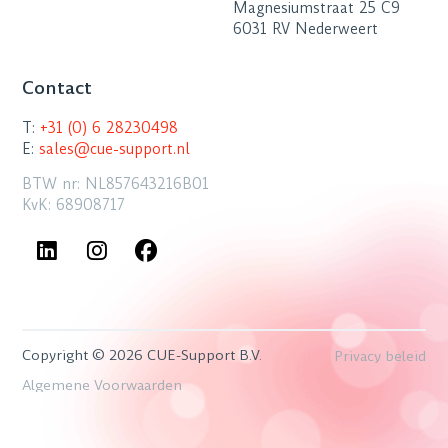
Magnesiumstraat 25 C9
6031 RV Nederweert
Contact
T:
+31 (0) 6 28230498
E:
sales@cue-support.nl
BTW nr: NL857643216B01
KvK: 68908717
Copyright © 2026 CUE-Support B.V.
Privacy beleid
Algemene Voorwaarden