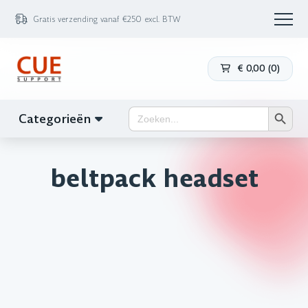
Gratis verzending vanaf €250 excl. BTW
€
0,00
(
0
)
Zoekk
Zoek
Categorieën
naar:
beltpack headset