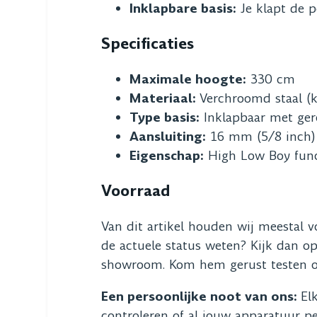
Inklapbare basis:
Je klapt de p
Specificaties
Maximale hoogte:
330 cm
Materiaal:
Verchroomd staal (k
Type basis:
Inklapbaar met ge
Aansluiting:
16 mm (5/8 inch) 
Eigenschap:
High Low Boy funct
Voorraad
Van dit artikel houden wij meestal 
de actuele status weten? Kijk dan 
showroom. Kom hem gerust testen op
Een persoonlijke noot van ons:
El
controleren of al jouw apparatuur pe