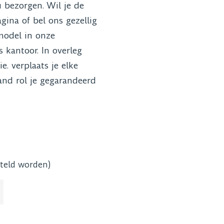
bezorgen. Wil je de
gina of bel ons gezellig
odel in onze
kantoor. In overleg
. verplaats je elke
and rol je gegarandeerd
steld worden)
 330cm/130in CS & Alu aantal