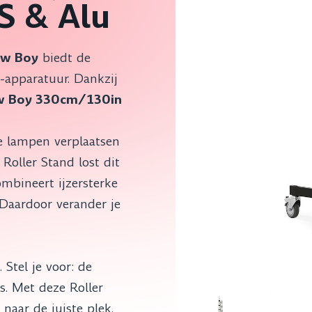
S & Alu
ow Boy
biedt de
o-apparatuur. Dankzij
ow Boy 330cm/130in
ote lampen verplaatsen
Roller Stand lost dit
ombineert ijzersterke
Daardoor verander je
 Stel je voor: de
rs. Met deze Roller
naar de juiste plek.