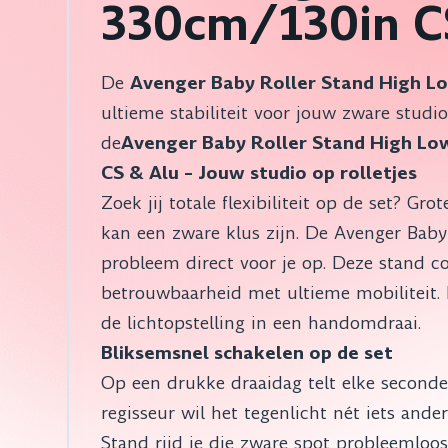
330cm/130in C
De
Avenger Baby Roller Stand High L
ultieme stabiliteit voor jouw zware studi
de
Avenger Baby Roller Stand High L
CS & Alu – Jouw studio op rolletjes
Zoek jij totale flexibiliteit op de set? Gr
kan een zware klus zijn. De Avenger Baby 
probleem direct voor je op. Deze stand c
betrouwbaarheid met ultieme mobiliteit. 
de lichtopstelling in een handomdraai.
Bliksemsnel schakelen op de set
Op een drukke draaidag telt elke seconde.
regisseur wil het tegenlicht nét iets ande
Stand rijd je die zware spot probleemloos 