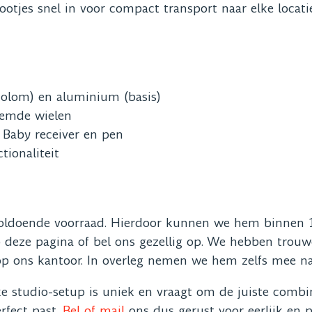
ootjes snel in voor compact transport naar elke locati
olom) en aluminium (basis)
remde wielen
Baby receiver en pen
ionaliteit
voldoende voorraad. Hierdoor kunnen we hem binnen 1
op deze pagina of bel ons gezellig op. We hebben tro
 ons kantoor. In overleg nemen we hem zelfs mee naa
ke studio-setup is uniek en vraagt om de juiste combi
rfect past.
Bel of mail
ons dus gerust voor eerlijk en p