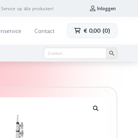
Service op álle producten!
Inloggen
€
0,00
(
0
)
enservice
Contact
Zoekknop
Zoek
naar: