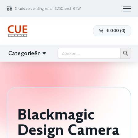
Gratis verzending vanaf €250 excl. BTW
€
0,00
(
0
)
Zoekk
Zoek
Categorieën
naar:
Blackmagic
Design Camera