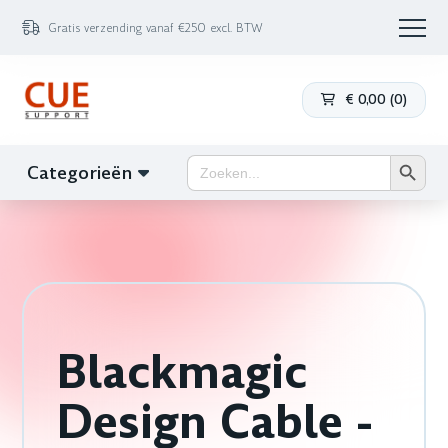
Gratis verzending vanaf €250 excl. BTW
€
0,00
(
0
)
Zoekk
Zoek
Categorieën
naar:
Blackmagic
Design Cable -