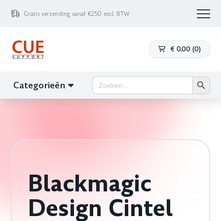
Gratis verzending vanaf €250 excl. BTW
€
0,00
(
0
)
Zoekk
Zoek
Categorieën
naar:
Blackmagic
Design Cintel