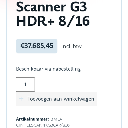
Scanner G3
HDR+ 8/16
€37.685,45
incl. btw
Beschikbaar via nabestelling
Blackmagic Design Cintel Scanner G3 HDR+ 8/
Toevoegen aan winkelwagen
Artikelnummer:
BMD-
CINTELSCAN4KG3CAP/816