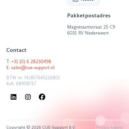
Pakketpostadres
Magnesiumstraat 25 C9
6031 RV Nederweert
Contact
T:
+31 (0) 6 28230498
E:
sales@cue-support.nl
BTW nr: NL857643216B01
KvK: 68908717
Copyright © 2026 CUE-Support B.V.
Privacy beleid