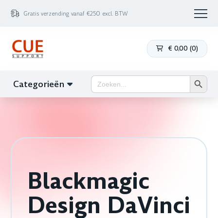
Gratis verzending vanaf €250 excl. BTW
€
0,00
(
0
)
Zoekk
Zoek
Categorieën
naar:
Blackmagic
Design DaVinci