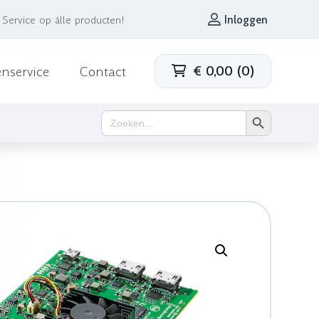
Service op álle producten!
Inloggen
€
0,00
(
0
)
enservice
Contact
Zoekknop
Zoek
naar: