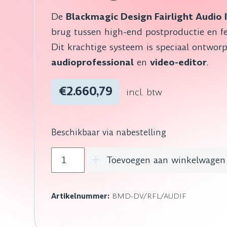
De
Blackmagic Design Fairlight Audio 
brug tussen high-end postproductie en fe
Dit krachtige systeem is speciaal ontwor
audioprofessional
en
video-editor
.
€2.660,79
incl. btw
Beschikbaar via nabestelling
Blackmagic Design Fairlight Audio Interfa
Toevoegen aan winkelwagen
Artikelnummer:
BMD-DV/RFL/AUDIF