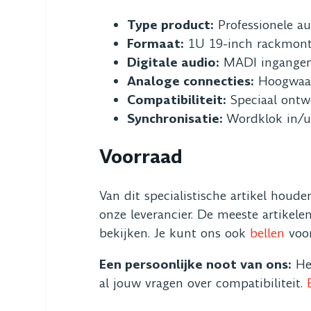
Type product:
Professionele au
Formaat:
1U 19-inch rackmon
Digitale audio:
MADI ingangen
Analoge connecties:
Hoogwaard
Compatibiliteit:
Speciaal ontw
Synchronisatie:
Wordklok in/ui
Voorraad
Van dit specialistische artikel houd
onze leverancier. De meeste artikele
bekijken. Je kunt ons ook
bellen
voor
Een persoonlijke noot van ons:
Het
al jouw vragen over compatibiliteit.
B