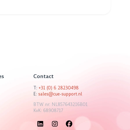
es
Contact
T:
+31 (0) 6 28230498
E:
sales@cue-support.nl
BTW nr: NL857643216B01
KvK: 68908717