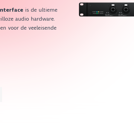
Interface
is de ultieme
illoze audio hardware.
pen voor de veeleisende
ce aantal