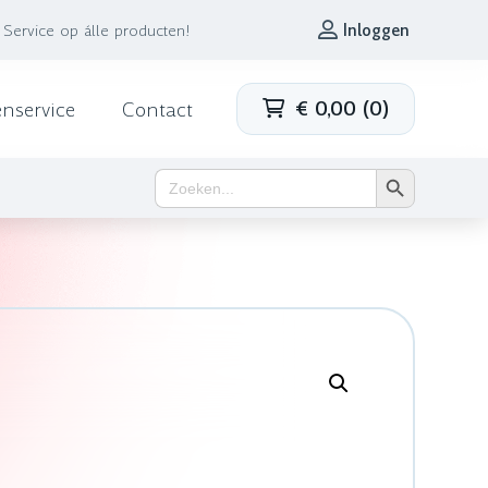
Service op álle producten!
Inloggen
€
0,00
(
0
)
enservice
Contact
Zoekknop
Zoek
naar: