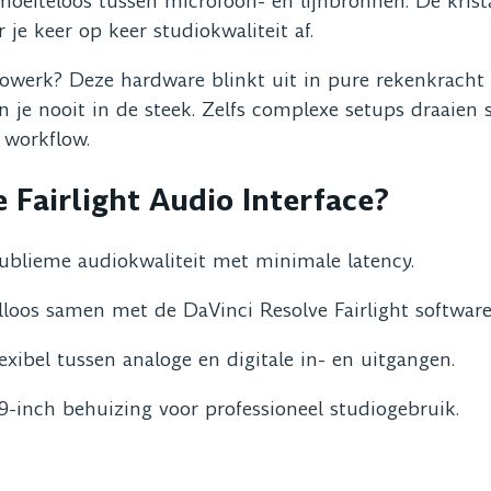
l moeiteloos tussen microfoon- en lijnbronnen. De kris
r je keer op keer studiokwaliteit af.
owerk? Deze hardware blinkt uit in pure rekenkracht e
 je nooit in de steek. Zelfs complexe setups draaien s
 workflow.
Fairlight Audio Interface?
ublieme audiokwaliteit met minimale latency.
lloos samen met de DaVinci Resolve Fairlight software
exibel tussen analoge en digitale in- en uitgangen.
-inch behuizing voor professioneel studiogebruik.