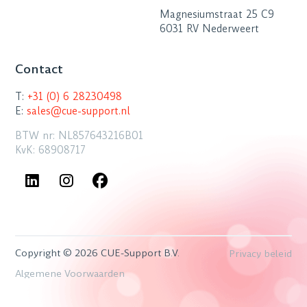
Magnesiumstraat 25 C9
6031 RV Nederweert
Contact
T:
+31 (0) 6 28230498
E:
sales@cue-support.nl
BTW nr: NL857643216B01
KvK: 68908717
Copyright © 2026 CUE-Support B.V.
Privacy beleid
Algemene Voorwaarden