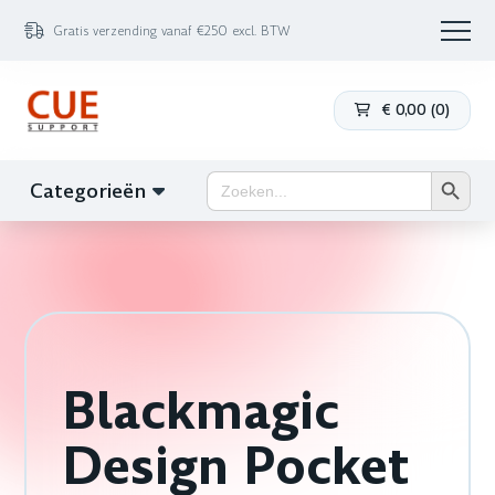
Gratis verzending vanaf €250 excl. BTW
€
0,00
(
0
)
Zoekk
Zoek
Categorieën
naar:
Blackmagic
Design Pocket