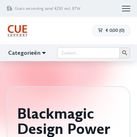
Gratis verzending vanaf €250 excl. BTW
€
0,00
(
0
)
Zoekk
Zoek
Categorieën
naar:
Blackmagic
Design Power