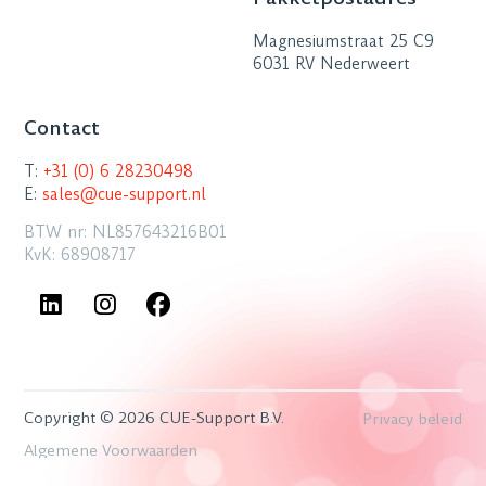
Magnesiumstraat 25 C9
6031 RV Nederweert
Contact
T:
+31 (0) 6 28230498
E:
sales@cue-support.nl
BTW nr: NL857643216B01
KvK: 68908717
Copyright © 2026 CUE-Support B.V.
Privacy beleid
Algemene Voorwaarden