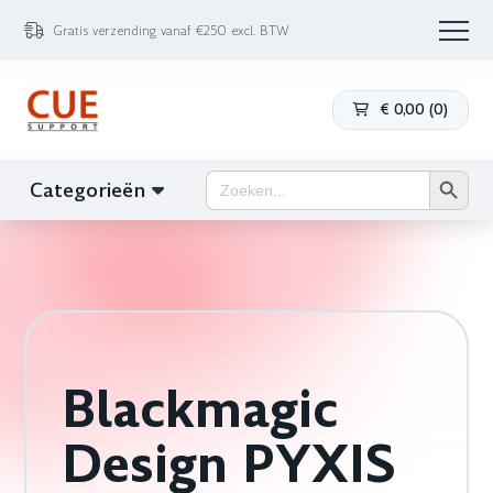
Gratis verzending vanaf €250 excl. BTW
€
0,00
(
0
)
Zoekk
Zoek
Categorieën
naar:
Blackmagic
Design PYXIS