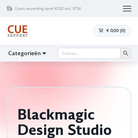
Gratis verzending vanaf €250 excl. BTW
€
0,00
(
0
)
Zoekk
Zoek
Categorieën
naar:
Blackmagic
Design Studio