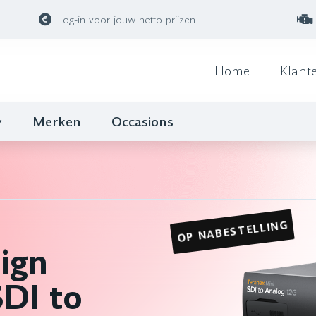
Log-in voor jouw netto prijzen
Home
Klant
Merken
Occasions
OP NABESTELLING
ign
SDI to