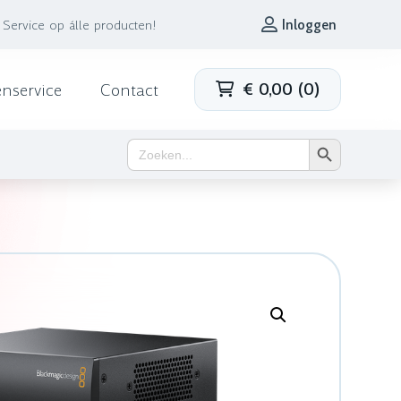
Service op álle producten!
Inloggen
€
0,00
(
0
)
enservice
Contact
Zoekknop
Zoek
naar: