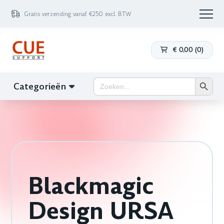
Gratis verzending vanaf €250 excl. BTW
€
0,00
(
0
)
Zoekk
Zoek
Categorieën
naar:
Blackmagic
Design URSA