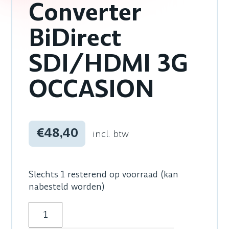
Converter
BiDirect
SDI/HDMI 3G
OCCASION
€48,40
incl. btw
Slechts 1 resterend op voorraad (kan
nabesteld worden)
Blackmagic Micro Converter BiDirect SDI/HD