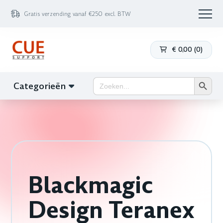
Gratis verzending vanaf €250 excl. BTW
€
0,00
(
0
)
Zoekk
Zoek
Categorieën
naar:
Blackmagic
Design Teranex