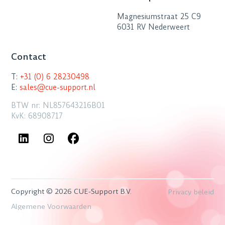
Magnesiumstraat 25 C9
6031 RV Nederweert
Contact
T:
+31 (0) 6 28230498
E:
sales@cue-support.nl
BTW nr: NL857643216B01
KvK: 68908717
Copyright © 2026 CUE-Support B.V.
Privacy beleid
Algemene Voorwaarden