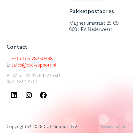
Pakketpostadres
Magnesiumstraat 25 C9
6031 RV Nederweert
Contact
T:
+31 (0) 6 28230498
E:
sales@cue-support.nl
BTW nr: NL857643216B01
KvK: 68908717
Copyright © 2026 CUE-Support B.V.
Privacy beleid