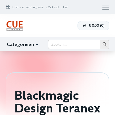
Gratis verzending vanaf €250 excl. BTW
€
0,00
(
0
)
Zoekk
Zoek
Categorieën
naar:
Blackmagic
Design Teranex