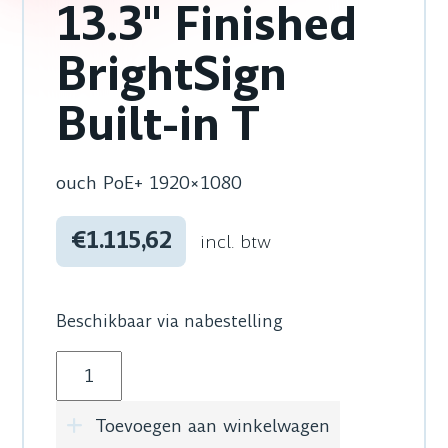
13.3" Finished
BrightSign
Built-in T
ouch PoE+ 1920×1080
€1.115,62
incl. btw
Beschikbaar via nabestelling
Bluefin 20-3008-1008 13.3" Finished BrightSign 
Toevoegen aan winkelwagen