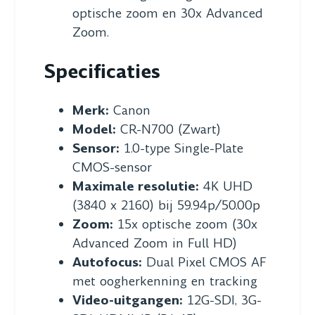
optische zoom en 30x Advanced
Zoom.
Specificaties
Merk:
Canon
Model:
CR-N700 (Zwart)
Sensor:
1.0-type Single-Plate
CMOS-sensor
Maximale resolutie:
4K UHD
(3840 x 2160) bij 59.94p/50.00p
Zoom:
15x optische zoom (30x
Advanced Zoom in Full HD)
Autofocus:
Dual Pixel CMOS AF
met oogherkenning en tracking
Video-uitgangen:
12G-SDI, 3G-