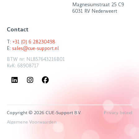
Magnesiumstraat 25 C9
6031 RV Nederweert
Contact
T:
+31 (0) 6 28230498
E:
sales@cue-support.nl
BTW nr: NL857643216B01
KvK: 68908717
Copyright © 2026 CUE-Support B.V.
Privacy beleid
Algemene Voorwaarden