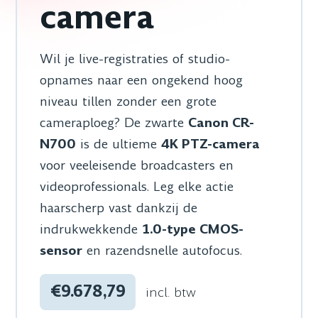
camera
Wil je live-registraties of studio-
opnames naar een ongekend hoog
niveau tillen zonder een grote
cameraploeg? De zwarte
Canon CR-
N700
is de ultieme
4K PTZ-camera
voor veeleisende broadcasters en
videoprofessionals. Leg elke actie
haarscherp vast dankzij de
indrukwekkende
1.0-type CMOS-
sensor
en razendsnelle autofocus.
€9.678,79
incl. btw