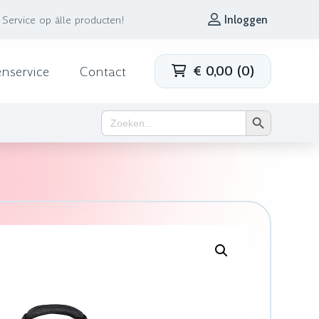
Service op álle producten!
Inloggen
€
0,00
(
0
)
enservice
Contact
Zoekknop
Zoek
naar: