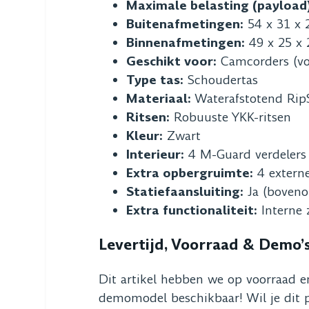
Maximale belasting (payload
Buitenafmetingen:
54 x 31 x 
Binnenafmetingen:
49 x 25 x
Geschikt voor:
Camcorders (vo
Type tas:
Schoudertas
Materiaal:
Waterafstotend Rip
Ritsen:
Robuuste YKK-ritsen
Kleur:
Zwart
Interieur:
4 M-Guard verdelers 
Extra opbergruimte:
4 externe
Statiefaansluiting:
Ja (bovenop
Extra functionaliteit:
Interne 
Levertijd, Voorraad & Demo’
Dit artikel hebben we op voorraad e
demomodel beschikbaar! Wil je dit pr