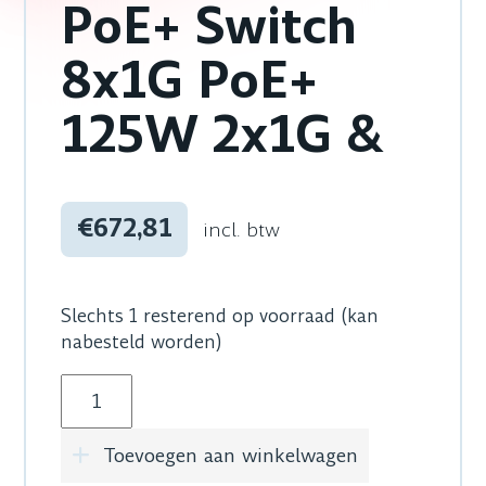
PoE+ Switch
8x1G PoE+
125W 2x1G &
€672,81
incl. btw
Slechts 1 resterend op voorraad (kan
nabesteld worden)
Netgear M4250-10G2F-PoE+ Switch 8x1G PoE+
Toevoegen aan winkelwagen