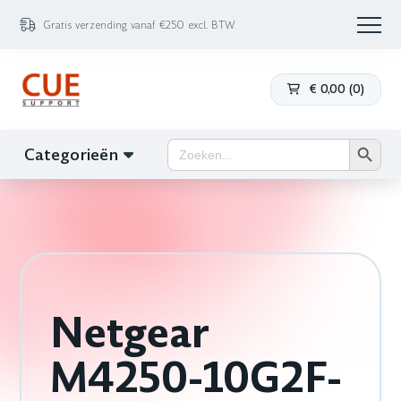
Gratis verzending vanaf €250 excl. BTW
€
0,00
(
0
)
Zoekk
Zoek
Categorieën
naar:
Netgear
M4250-10G2F-