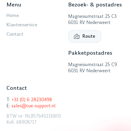
Menu
Bezoek- & postadres
Home
Magnesiumstraat 25 C3
6031 RV Nederweert
Klantenservice
Contact
Route
Pakketpostadres
Magnesiumstraat 25 C9
6031 RV Nederweert
Contact
T:
+31 (0) 6 28230498
E:
sales@cue-support.nl
BTW nr: NL857643216B01
KvK: 68908717