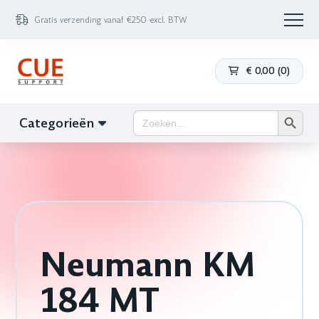
Gratis verzending vanaf €250 excl. BTW
€
0,00
(
0
)
Zoekk
Zoek
Categorieën
naar:
Neumann KM
184 MT