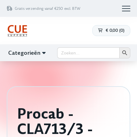
Gratis verzending vanaf €250 excl. BTW
€
0,00
(
0
)
Zoekk
Zoek
Categorieën
naar:
Procab -
CLA713/3 -