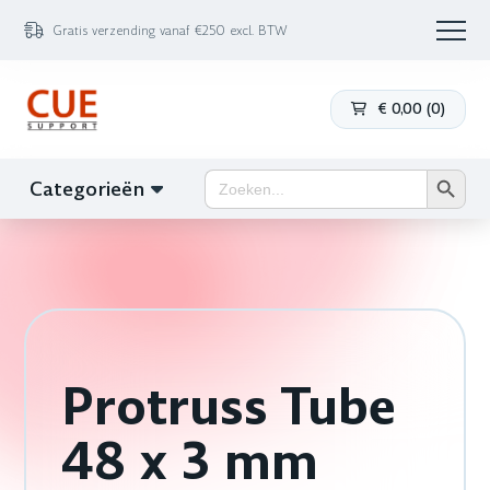
Gratis verzending vanaf €250 excl. BTW
€
0,00
(
0
)
Zoekk
Zoek
Categorieën
naar:
Protruss Tube
48 x 3 mm