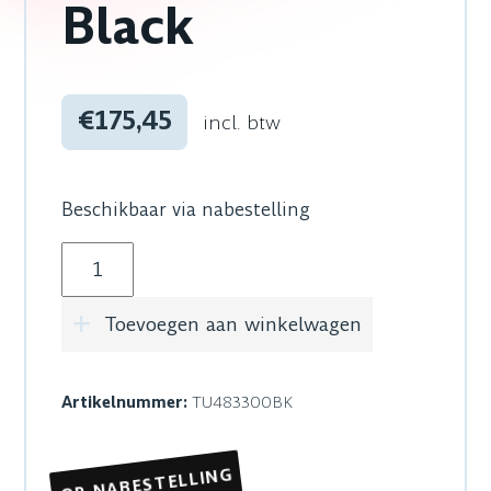
Black
€175,45
incl. btw
Beschikbaar via nabestelling
Protruss Tube 48 x 3 mm Black aantal
Toevoegen aan winkelwagen
Artikelnummer:
TU483300BK
OP NABESTELLING