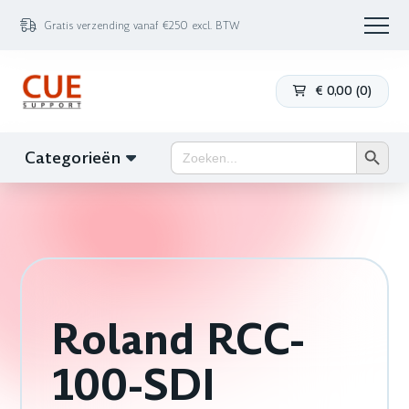
Gratis verzending vanaf €250 excl. BTW
€
0,00
(
0
)
Zoekk
Zoek
Categorieën
naar:
Roland RCC-
100-SDI