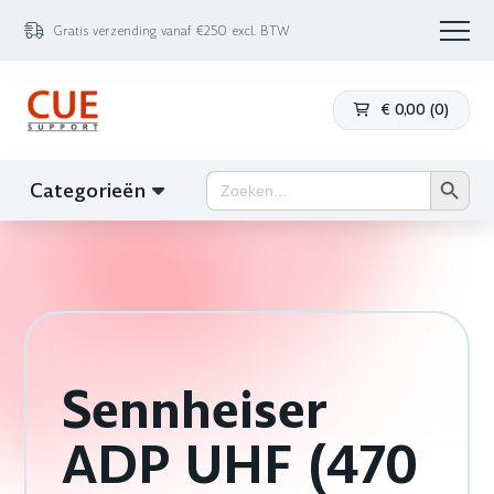
Gratis verzending vanaf €250 excl. BTW
€
0,00
(
0
)
Zoekk
Zoek
Categorieën
naar:
Sennheiser
ADP UHF (470