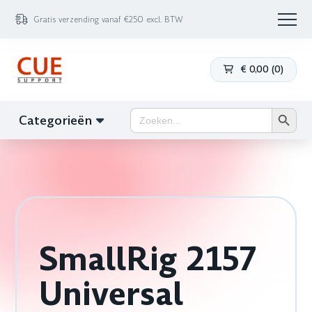
Gratis verzending vanaf €250 excl. BTW
€
0,00
(
0
)
Zoekk
Zoek
Categorieën
naar:
SmallRig 2157
Universal