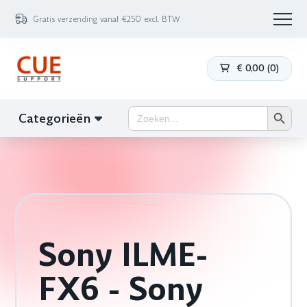
Gratis verzending vanaf €250 excl. BTW
€
0,00
(
0
)
Zoekk
Zoek
Categorieën
naar:
Sony ILME-
FX6 - Sony