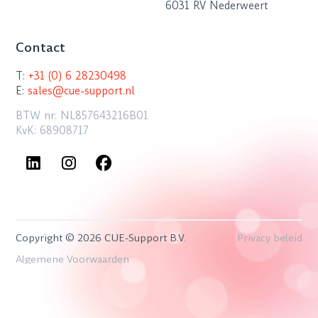
6031 RV Nederweert
Contact
T:
+31 (0) 6 28230498
E:
sales@cue-support.nl
BTW nr: NL857643216B01
KvK: 68908717
Copyright © 2026 CUE-Support B.V.
Privacy beleid
Algemene Voorwaarden