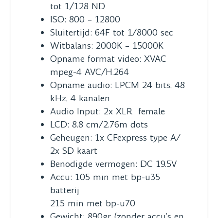
tot 1/128 ND
ISO: 800 – 12800
Sluitertijd: 64F tot 1/8000 sec
Witbalans: 2000K – 15000K
Opname format video: XVAC
mpeg-4 AVC/H.264
Opname audio: LPCM 24 bits, 48
kHz, 4 kanalen
Audio Input: 2x XLR female
LCD: 8.8 cm/2.76m dots
Geheugen: 1x CFexpress type A/
2x SD kaart
Benodigde vermogen: DC 19.5V
Accu: 105 min met bp-u35
batterij
215 min met bp-u70
Gewicht: 890gr (zonder accu’s en