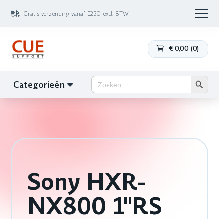
Gratis verzending vanaf €250 excl. BTW
€
0,00
(
0
)
Zoekk
Zoek
Categorieën
naar:
Sony HXR-
NX800 1"RS