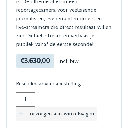
is. De ultieme alles-in-één
reportagecamera voor veeleisende
journalisten, evenementenfilmers en
live-streamers die direct resultaat willen
zien. Schiet, stream en verbaas je
publiek vanaf de eerste seconde!
€3.630,00
incl. btw
Beschikbaar via nabestelling
Sony HXR-NX800 1"RS CMOS 4k Handy Cam w
Toevoegen aan winkelwagen