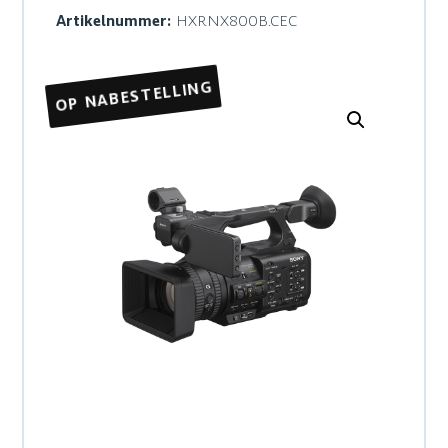
Artikelnummer:
HXRNX800B.CEC
OP NABESTELLING