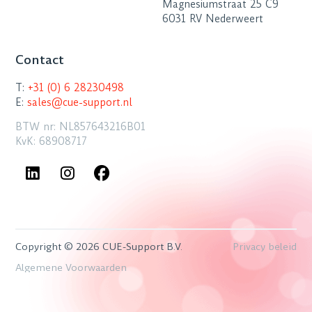
Magnesiumstraat 25 C9
6031 RV Nederweert
Contact
T:
+31 (0) 6 28230498
E:
sales@cue-support.nl
BTW nr: NL857643216B01
KvK: 68908717
Copyright © 2026 CUE-Support B.V.
Privacy beleid
Algemene Voorwaarden