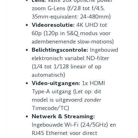
zoom G-Lens (f/2.8 tot f/4.5,
35mm-equivalent: 24-480mm)
Videoresolutie:
4K UHD tot
60p (120p in S&Q modus voor
adembenemende slow-motions)
Belichtingscontrole:
Ingebouwd
elektronisch variabel ND-filter
(1/4 tot 1/128 lineair of op
automatisch)
Video-uitgangen:
1x HDMI
Type-A uitgang (Let op: dit
model is uitgevoerd
zonder
Timecode/TC)
Netwerk & Streaming:
Ingebouwde Wi-Fi (2.4/5GHz) en
RJ45 Ethernet voor direct